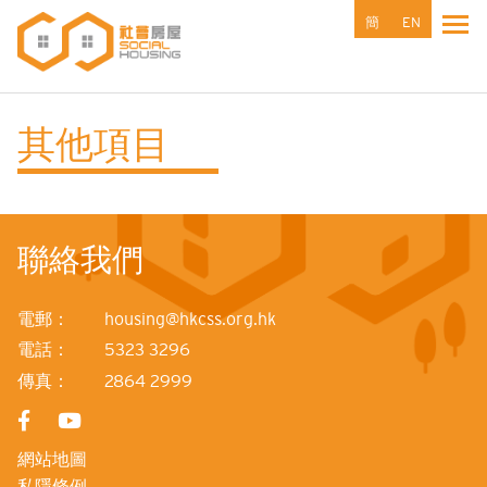
移
簡
EN
Tog
至
主
內
容
其他項目
聯絡我們
電郵：
housing@hkcss.org.hk
電話：
5323 3296
傳真：
2864 2999
網站地圖
私隱條例