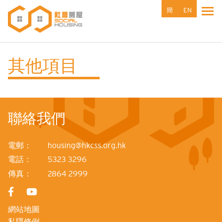
移
簡
EN
Tog
至
主
內
容
其他項目
聯絡我們
電郵：
housing@hkcss.org.hk
電話：
5323 3296
傳真：
2864 2999
網站地圖
私隱條例